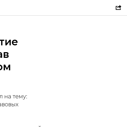
тие
ав
ом
л на тему:
авовых