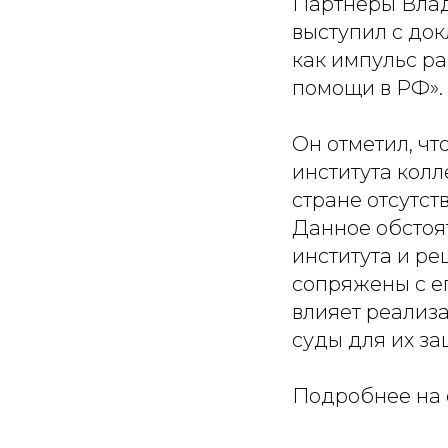
Партнеры Влад
выступил с до
как импульс р
помощи в РФ».
Он отметил, чт
института колл
стране отсутст
Данное обстоят
института и р
сопряжены с ег
влияет реализ
суды для их за
Подробнее на с