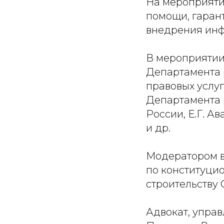
На мероприят
помощи, гарант
внедрения инф
В мероприятии 
Департамента 
правовых услуг
Департамента 
России, Е.Г. А
и др.
Модератором в
по конституци
строительству
Адвокат, упра