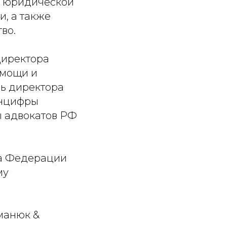
и юридической
и, а также
во.
Директора
омощи и
ль директора
инцифры
ы адвокатов РФ
та Федерации
му
манюк &