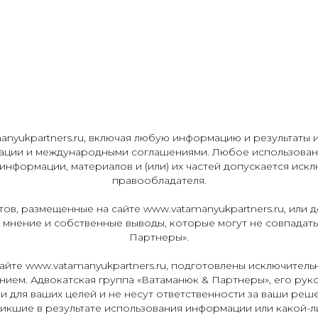
nyukpartners.ru, включая любую информацию и результаты 
ации и международными соглашениями. Любое использовани
нформации, материалов и (или) их частей допускается искл
правообладателя.
ов, размещенные на сайте www.vatamanyukpartners.ru, или 
е мнение и собственные выводы, которые могут не совпадат
Партнеры».
айте www.vatamanyukpartners.ru, подготовлены исключитель
ием. Адвокатская группа «Ватаманюк & Партнеры», его руко
 для ваших целей и не несут ответственности за ваши реш
икшие в результате использования информации или какой-л