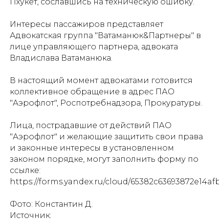
Пхукет, сославшись на техническую ошибку.
Интересы пассажиров представляет
Адвокатская группа "Ватаманюк&Партнеры" в
лице управляющего партнера, адвоката
Владислава Ватаманюка.
В настоящий момент адвокатами готовится
коллективное обращение в адрес ПАО
"Аэрофлот", Роспотребнадзора, Прокуратуры.
Лица, пострадавшие от действий ПАО
"Аэрофлот" и желающие защитить свои права
и законные интересы в установленном
законом порядке, могут заполнить форму по
ссылке:
https://forms.yandex.ru/cloud/65382c63693872e14af
Фото: Константин Д.
Источник: