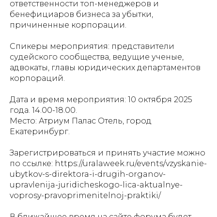
ответственности топ-менеджеров и
бенефициаров бизнеса за убытки,
причиненные корпорации.
Спикеры мероприятия: представители
судейского сообщества, ведущие ученые,
адвокаты, главы юридических департаментов
корпораций.
Дата и время мероприятия: 10 октября 2025
года. 14.00-18.00.
Место: Атриум Палас Отель, город
Екатеринбург.
Зарегистрироваться и принять участие можно
по ссылке: https://uralaweek.ru/events/vzyskanie-
ubytkov-s-direktora-i-drugih-organov-
upravlenija-juridicheskogo-lica-aktualnye-
voprosy-pravoprimenitelnoj-praktiki/
В ближайшее время на сайте форума будет