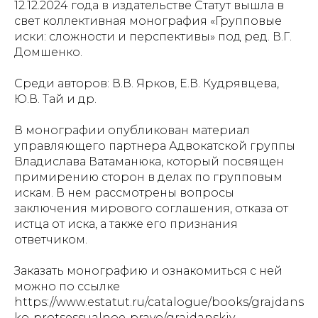
12.12.2024 года в издательстве Статут вышла в
свет коллективная монография «Групповые
иски: сложности и перспективы» под ред. В.Г.
Домшенко.
Среди авторов: В.В. Ярков, Е.В. Кудрявцева,
Ю.В. Тай и др.
В монографии опубликован материал
управляющего партнера Адвокатской группы
Владислава Ватаманюка, который посвящен
примирению сторон в делах по групповым
искам. В нем рассмотрены вопросы
заключения мирового соглашения, отказа от
истца от иска, а также его признания
ответчиком.
Заказать монографию и ознакомиться с ней
можно по ссылке
https://www.estatut.ru/catalogue/books/grajdans
ko-protsessualnoe-pravo/grajdanskiy-