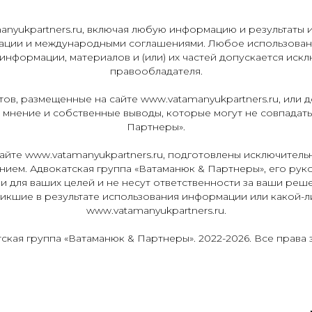
nyukpartners.ru, включая любую информацию и результаты 
ации и международными соглашениями. Любое использовани
нформации, материалов и (или) их частей допускается искл
правообладателя.
ов, размещенные на сайте www.vatamanyukpartners.ru, или 
е мнение и собственные выводы, которые могут не совпадат
Партнеры».
айте www.vatamanyukpartners.ru, подготовлены исключитель
ием. Адвокатская группа «Ватаманюк & Партнеры», его руко
 для ваших целей и не несут ответственности за ваши реш
икшие в результате использования информации или какой-л
www.vatamanyukpartners.ru.
тская группа
«Ватаманюк & Партнеры»
. 2022-2026. Все права