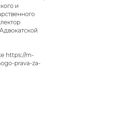
кого и
арственного
 лектор
 Адвокатской
 https://m-
nogo-prava-za-