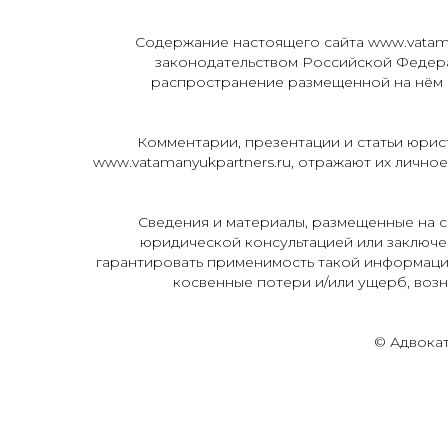
Содержание настоящего сайта www.vatama
законодательством Российской Федер
распространение размещенной на нём и
Комментарии, презентации и статьи юрист
www.vatamanyukpartners.ru, отражают их лично
Сведения и материалы, размещенные на с
юридической консультацией или заключен
гарантировать применимость такой информации
косвенные потери и/или ущерб, возн
© Адвока