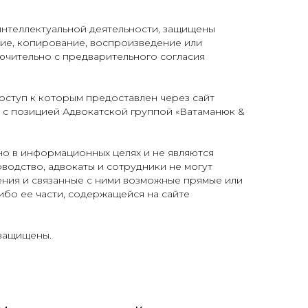
интеллектуальной деятельности, защищены
е, копирование, воспроизведение или
ючительно с предварительного согласия
доступ к которым предоставлен через сайт
ь с позицией Адвокатской группой «Ватаманюк &
но в информационных целях и не являются
водство, адвокаты и сотрудники не могут
ения и связанные с ними возможные прямые или
ибо ее части, содержащейся на сайте
 защищены.