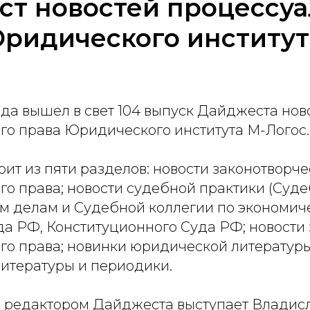
т новостей процессуа
ридического институт
ода вышел в свет 104 выпуск Дайджеста нов
го права Юридического института М-Логос.
ит из пяти разделов: новости законотворче
го права; новости судебной практики (Суд
м делам и Судебной коллегии по экономич
да РФ, Конституционного Суда РФ; новости
го права; новинки юридической литературы
итературы и периодики.
 редактором Дайджеста выступает Владис