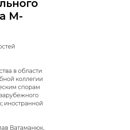
льного
а М-
остей
ства в области
ебной коллегии
еским спорам
 зарубежного
; иностранной
лав Ватаманюк,