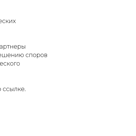
еских
Партнеры
решению споров
еского
 ссылке.