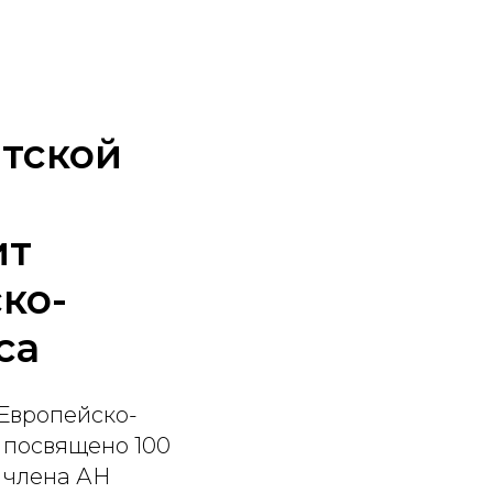
тской
ит
ко-
са
 Европейско-
е посвящено 100
 члена АН