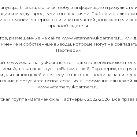
nyukpartners.ru, включая любую информацию и результаты 
ации и международными соглашениями. Любое использовани
нформации, материалов и (или) их частей допускается искл
правообладателя.
ов, размещенные на сайте www.vatamanyukpartners.ru, или 
е мнение и собственные выводы, которые могут не совпадат
Партнеры».
айте www.vatamanyukpartners.ru, подготовлены исключитель
ием. Адвокатская группа «Ватаманюк & Партнеры», его руко
 для ваших целей и не несут ответственности за ваши реш
икшие в результате использования информации или какой-л
www.vatamanyukpartners.ru.
тская группа
«Ватаманюк & Партнеры»
. 2022-2026. Все права