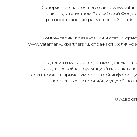
Содержание настоящего сайта www.vatama
законодательством Российской Федер
распространение размещенной на нём и
Комментарии, презентации и статьи юрист
www.vatamanyukpartners.ru, отражают их лично
Сведения и материалы, размещенные на с
юридической консультацией или заключен
гарантировать применимость такой информации
косвенные потери и/или ущерб, возн
© Адвока