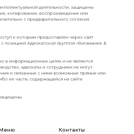
интеллектуальной деятельности, защищены
е, копирование, воспроизведение или
ючительно с предварительного согласия
доступ к которым предоставлен через сайт
ь с позицией Адвокатской группой «Ватаманюк &
но в информационных целях и не являются
водство, адвокаты и сотрудники не могут
ения и связанные с ними возможные прямые или
ибо ее части, содержащейся на сайте
 защищены.
Меню
Контакты