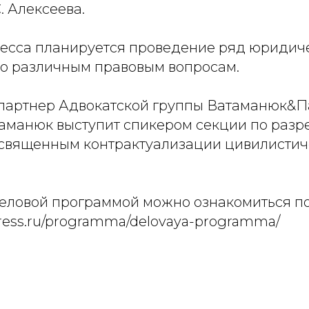
. Алексеева.
ресса планируется проведение ряд юридич
о различным правовым вопросам.
партнер Адвокатской группы Ватаманюк&
аманюк выступит спикером секции по раз
освященным контрактуализации цивилистич
еловой программой можно ознакомиться по
gress.ru/programma/delovaya-programma/